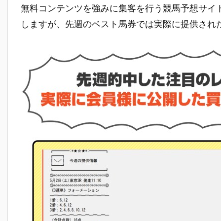
無料コンテンツを強みに集客を行う競馬予想サイ
しますが、先週のベスト馬券では実際に提供され