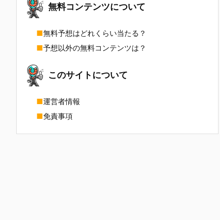
無料コンテンツについて
無料予想はどれくらい当たる？
予想以外の無料コンテンツは？
このサイトについて
運営者情報
免責事項