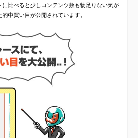
トに比べると少しコンテンツ数も物足りない気が
た的中買い目が公開されています。