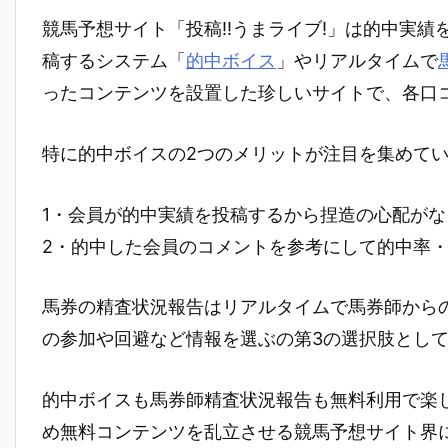
競馬予想サイト「投稿!!うまライブ!」は的中実
稿するシステム「
的中ボイス
」やリアルタイムで
ったコンテンツを設置した珍しいサイトで、各口
特に的中ボイスの2つのメリットが注目を集めて
1・会員が的中実績を投稿するから捏造の心配が
2・的中した会員のコメントを参考にして的中率・
馬券の精査状況報告はリアルタイムで馬券師から
の参加や回避など情報を選ぶの第3の選択肢とし
的中ボイスも馬券師精査状況報告も無料利用で楽
め無料コンテンツを乱立させる競馬予想サイト界